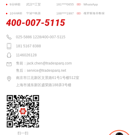
10分钟前
宁波**电器
188****1997
俄罗斯海关数据
10分钟前
义乌**博画材
186****7313
WhatsApp
400-007-5115
10分钟前
青岛**服饰
188****7788
社媒开发
11分钟前
长沙**化工
130****6486
土耳其数据
025-5886 1228/400-007-5115
12分钟前
佛山**液压机械
138****1167
海关数据
181 5167 8388
12分钟前
广州**日用品
189****2003
WhatsApp开发
1146026128
13分钟前
宿迁**五金工具
130****0004
背景调查
售前：jack.chen@tradesparq.com
14分钟前
广州**塑胶制品
189****8023
社媒开发
售后：service@tradesparq.net
南京市江北新区文景路61号1号楼512室
14分钟前
营口**管件
150****2379
邮箱验证
上海市浦东新区盛荣路188弄3号楼
14分钟前
诸暨**家私制造
182****3076
SEO平台
15分钟前
温州**胶木电器
188****2288
邮箱验证
15分钟前
吴川**进出口
182****0555
贸易数据
15分钟前
宁波**工具
188****9797
社媒开发
16分钟前
南昌**工艺品
137****7711
土耳其数据
扫一扫
16分钟前
宁波**洁具
135****0190
信用报告