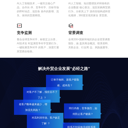
AI人工智能技术，一键关注核心产
AI人工智能、知识图谱技术和独有的
品、合作伙 伴、竞争对手、目标市场
企业数据 核心算法，追踪采购商贸易
的即时动态，追踪各 条件的新增、流
行为，分析其上下 游供应链构成和变
失、保持的贸易商情。
化规律，360度呈现买家全 景贸易。
竞争监测
背景调查
整合全球竞争对手，标签定义分类，
全球200+国家和地区的企业背景调查
AI技术实 时监测竞争对手贸易行为，
报告，涵 盖其商业概况、联系资料、
一键拓展竞争对手 的客户，深度打通
关联企业、行业周 边、风险披露等。
其贸易全链条。
解决外贸企业发展“必经之路”
订单不饱和、新客户获取
难、成本高？
对客户不了解，报价后不了
了之 ？
老客户翻单越来越少，增
同行内卷，竞争激烈，如
加流失风险？
何防止客户被撬？
对高利润市场、客户缺乏
了解 ？
联系不到采购员或联系客