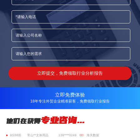
刚刚
台州**田喷洗机
130****2228
邮箱验证
1分钟前
大连**工艺礼品
130****5287
WhatsApp
2分钟前
上海**进出口
182****7255
WhatsApp
2分钟前
长春**木业
130****6577
海关数据
2分钟前
浙江**实业
183****1639
日本客户开发
3分钟前
广东**不锈钢
181****2985
一带一路获客
4分钟前
桂林**家居用品
188****8585
土耳其数据
立即提交，免费领取行业分析报告
8分钟前
杭州**进出口
137****8198
外贸软件
8分钟前
湖南**机电进出口
189****1109
外贸平台
立即免费体验
8分钟前
合肥**进出口贸易
136****1393
土耳其数据
18年专注外贸企业精准获客，免费领取行业报告
8分钟前
重庆**瑞可进出口
186****1958
一带一路获客
专业咨询...
他们在获得
8分钟前
广东**实业
189****8989
邮箱验证
9分钟前
常山**文体用品
139****0249
海关数据
9分钟前
武汉**工贸
181****0655
WhatsApp