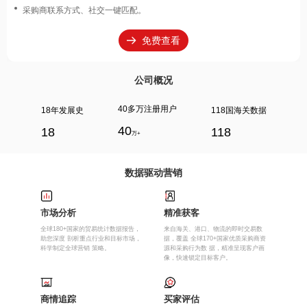
产品行业趋势分析、高利润市场监控。
免费查看
公司概况
40多万注册用户
18年发展史
118国海关数据
40
18
118
万+
数据驱动营销
市场分析
精准获客
全球180+国家的贸易统计数据报告，
来自海关、港口、物流的即时交易数
助您深度 剖析重点行业和目标市场，
据，覆盖 全球170+国家优质采购商资
科学制定全球营销 策略。
源和采购行为数 据，精准呈现客户画
像，快速锁定目标客户。
商情追踪
买家评估